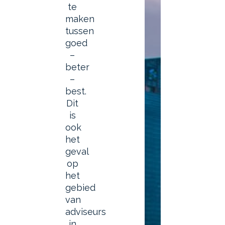
te
maken
tussen
goed
–
beter
–
best.
Dit
is
ook
het
geval
op
het
gebied
van
adviseurs
in