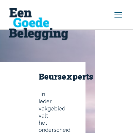
Home
Reviews van brokers
Zelf beleggen
Beursexperts
Strategie
In
ieder
Beleggingsproducten
vakgebied
valt
het
CFD's
onderscheid